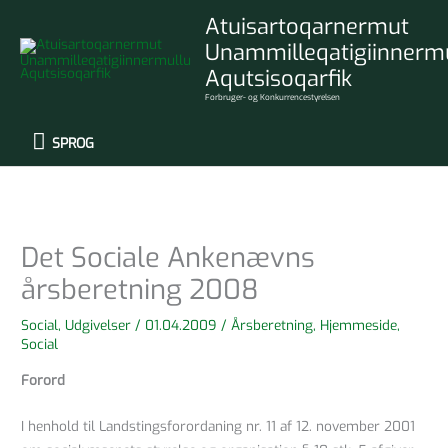
Gå
SPROG
Atuisartoqarnermut
til
Unammilleqatigiinnerm
indholdet
Aqutsisoqarfik
Forbruger- og Konkurrencestyrelsen
SPROG
Det Sociale Ankenævns
årsberetning 2008
Social
,
Udgivelser
/
01.04.2009
/
Årsberetning
,
Hjemmeside
,
Social
Forord
I henhold til Landstingsforordaning nr. 11 af 12. november 2001