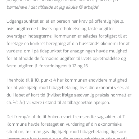
børnehave i det tilfælde at jeg skulle få arbejde
”.
Udgangspunktet er, at en person har krav på offentlig hjælp,
hvis udgifterne til livets opretholdelse og faste udgifter
overstiger indtægterne. Kommunen er således forpligtet til at
foretage en konkret beregning af din husstands økonomi for at
vurdere, om I på tidspunktet for ansøgningen havde mulighed
for at afholde de fornødne udgifter til livets opretholdelse og
faste udgifter, jf. forordningens § 12 og 16.
I henhold til § 10, punkt 4 har kommunen endvidere mulighed
for at yde hjælp mod tilbagebetaling, hvis din økonomi viser, at
du i løbet af kort tid (hvilket ifølge sædvanlig praksis normalt er
ca. ½ år) vil være i stand til at tilbagebetale hjælpen.
Det fremgår af de til Ankenævnet fremsendte sagsakter, at T
Kommune havde foretaget en vurdering af din økonomiske
situation, før man gav dig hjælp mod tilbagebetaling, ligesom