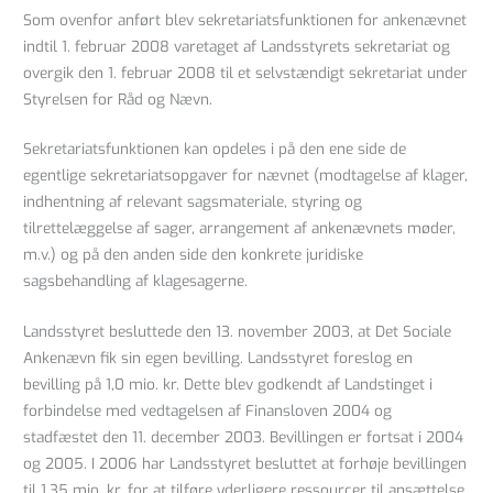
Som ovenfor anført blev sekretariatsfunktionen for ankenævnet
indtil 1. februar 2008 varetaget af Landsstyrets sekretariat og
overgik den 1. februar 2008 til et selvstændigt sekretariat under
Styrelsen for Råd og Nævn.
Sekretariatsfunktionen kan opdeles i på den ene side de
egentlige sekretariatsopgaver for nævnet (modtagelse af klager,
indhentning af relevant sagsmateriale, styring og
tilrettelæggelse af sager, arrangement af ankenævnets møder,
m.v.) og på den anden side den konkrete juridiske
sagsbehandling af klagesagerne.
Landsstyret besluttede den 13. november 2003, at Det Sociale
Ankenævn fik sin egen bevilling. Landsstyret foreslog en
bevilling på 1,0 mio. kr. Dette blev godkendt af Landstinget i
forbindelse med vedtagelsen af Finansloven 2004 og
stadfæstet den 11. december 2003. Bevillingen er fortsat i 2004
og 2005. I 2006 har Landsstyret besluttet at forhøje bevillingen
til 1,35 mio. kr. for at tilføre yderligere ressourcer til ansættelse