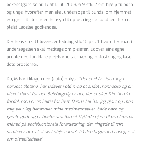
bekendtgørelse nr. 17 af 1. juli 2003, § 9 stk. 2 om hjælp til børn
og unge, hvorefter man skal undersøge til bunds, om hjemmet
er egnet til pleje med hensyn til opfostring og sundhed, før en
plejetilladelse godkendes.
Der henvistes til lovens vejledning stk. 10 pkt. 1, hvorefter man i
undersøgelsen skal medtage om plejeren, udover sine egne
problemer, kan klare plejebarnets ernæring, opfostring og løse
dets problemer.
Du, M har i klagen den (dato) oplyst: ”
Det er 9 år siden, jeg i
beruset tilstand, har udøvet vold mod et andet menneske og er
blevet dømt for det. Selvfølgelig er det, der er sket ikke til min
fordel, men er en lektie for livet. Denne fejl har jeg gjort op med
mig selv Jeg behandler mine medmennesker, både børn og
gamle godt og er hjælpsom. Barnet flyttede hjem til os i februar
måned på socialkontorets foranledning, der ringede til min
samlever om, at vi skal pleje barnet. På den baggrund ansøgte vi
om plejetilladelse.
”