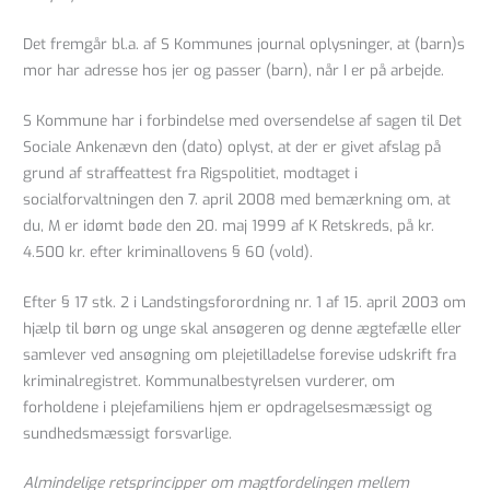
Det fremgår bl.a. af S Kommunes journal oplysninger, at (barn)s
mor har adresse hos jer og passer (barn), når I er på arbejde.
S Kommune har i forbindelse med oversendelse af sagen til Det
Sociale Ankenævn den (dato) oplyst, at der er givet afslag på
grund af straffeattest fra Rigspolitiet, modtaget i
socialforvaltningen den 7. april 2008 med bemærkning om, at
du, M er idømt bøde den 20. maj 1999 af K Retskreds, på kr.
4.500 kr. efter kriminallovens § 60 (vold).
Efter § 17 stk. 2 i Landstingsforordning nr. 1 af 15. april 2003 om
hjælp til børn og unge skal ansøgeren og denne ægtefælle eller
samlever ved ansøgning om plejetilladelse forevise udskrift fra
kriminalregistret. Kommunalbestyrelsen vurderer, om
forholdene i plejefamiliens hjem er opdragelsesmæssigt og
sundhedsmæssigt forsvarlige.
Almindelige retsprincipper om magtfordelingen mellem