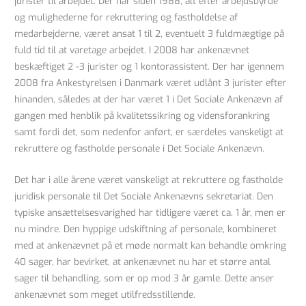
jurister til arbejdet. Der har siden 1988, alt efter arbejdsbyrde
og mulighederne for rekruttering og fastholdelse af
medarbejderne, været ansat 1 til 2, eventuelt 3 fuldmægtige på
fuld tid til at varetage arbejdet. I 2008 har ankenævnet
beskæftiget 2 -3 jurister og 1 kontorassistent. Der har igennem
2008 fra Ankestyrelsen i Danmark været udlånt 3 jurister efter
hinanden, således at der har været 1 i Det Sociale Ankenævn af
gangen med henblik på kvalitetssikring og vidensforankring
samt fordi det, som nedenfor anført, er særdeles vanskeligt at
rekruttere og fastholde personale i Det Sociale Ankenævn.
Det har i alle årene været vanskeligt at rekruttere og fastholde
juridisk personale til Det Sociale Ankenævns sekretariat. Den
typiske ansættelsesvarighed har tidligere været ca. 1 år, men er
nu mindre. Den hyppige udskiftning af personale, kombineret
med at ankenævnet på et møde normalt kan behandle omkring
40 sager, har bevirket, at ankenævnet nu har et større antal
sager til behandling, som er op mod 3 år gamle. Dette anser
ankenævnet som meget utilfredsstillende.