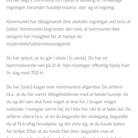
regninger, herunder huslejerestance, olie- og el-regning.
Kommunen har tilbagesendt dine ubetalte regninger ved brev af
(dato). Kommunen begrunder det med, at kommunen ikke
længere har mulighed for at hjælpe de
studerende/uddannelsessøgende.
Du har oplyst, at du går i skole i (c-skole). Du har en
hjemmeboende søn på 21 år. Han modtager offentlig hjælp hver
14. dag med 700 kr.
Du har (dato) klaget over kommunens afgørelse. Du anfører
bl.a., at du har været tilbageholdende med at betale husleje, da
du og din søn skal have noget at leve for. I bruger meget
solarolie. I mangler varmt tøj, da I ikke har råd til at købe det. Du
anfører videre bl.a., at da du begyndte din skolegang, begyndte
du at få kraftig hovedpine, og det viste sig, at du havde behov
for briller. Efter at du havde fået dem, begyndte man at