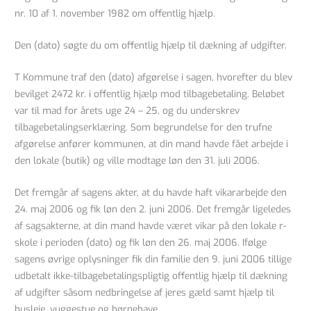
nr. 10 af 1. november 1982 om offentlig hjælp.
Den (dato) søgte du om offentlig hjælp til dækning af udgifter.
T Kommune traf den (dato) afgørelse i sagen, hvorefter du blev
bevilget 2472 kr. i offentlig hjælp mod tilbagebetaling. Beløbet
var til mad for årets uge 24 – 25, og du underskrev
tilbagebetalingserklæring. Som begrundelse for den trufne
afgørelse anfører kommunen, at din mand havde fået arbejde i
den lokale (butik) og ville modtage løn den 31. juli 2006.
Det fremgår af sagens akter, at du havde haft vikararbejde den
24. maj 2006 og fik løn den 2. juni 2006. Det fremgår ligeledes
af sagsakterne, at din mand havde været vikar på den lokale r-
skole i perioden (dato) og fik løn den 26. maj 2006. Ifølge
sagens øvrige oplysninger fik din familie den 9. juni 2006 tillige
udbetalt ikke-tilbagebetalingspligtig offentlig hjælp til dækning
af udgifter såsom nedbringelse af jeres gæld samt hjælp til
husleje, vuggestue og børnehave.