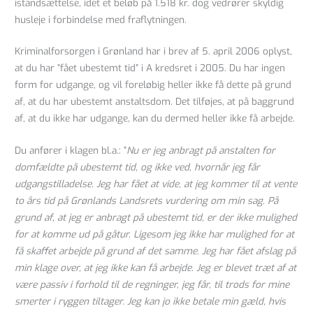
istandsættelse, idet et beløb på 1.518 kr. dog vedrører skyldig
husleje i forbindelse med fraflytningen.
Kriminalforsorgen i Grønland har i brev af 5. april 2006 oplyst,
at du har ”fået ubestemt tid” i A kredsret i 2005. Du har ingen
form for udgange, og vil foreløbig heller ikke få dette på grund
af, at du har ubestemt anstaltsdom. Det tilføjes, at på baggrund
af, at du ikke har udgange, kan du dermed heller ikke få arbejde.
Du anfører i klagen bl.a.: ”
Nu er jeg anbragt på anstalten for
domfældte på ubestemt tid, og ikke ved, hvornår jeg får
udgangstilladelse. Jeg har fået at vide, at jeg kommer til at vente
to års tid på Grønlands Landsrets vurdering om min sag. På
grund af, at jeg er anbragt på ubestemt tid, er der ikke mulighed
for at komme ud på gåtur. Ligesom jeg ikke har mulighed for at
få skaffet arbejde på grund af det samme. Jeg har fået afslag på
min klage over, at jeg ikke kan få arbejde. Jeg er blevet træt af at
være passiv i forhold til de regninger, jeg får, til trods for mine
smerter i ryggen tiltager. Jeg kan jo ikke betale min gæld, hvis