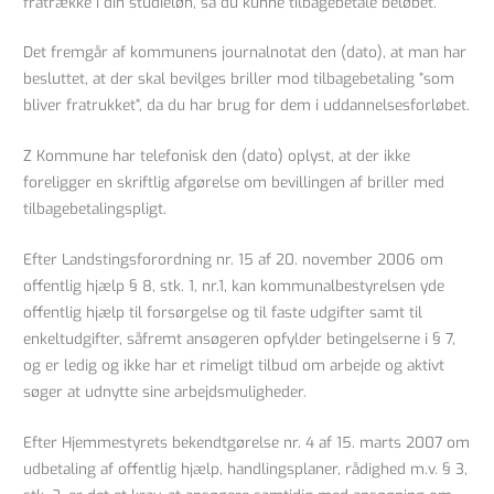
fratrække i din studieløn, så du kunne tilbagebetale beløbet.
Det fremgår af kommunens journalnotat den (dato), at man har
besluttet, at der skal bevilges briller mod tilbagebetaling ”som
bliver fratrukket”, da du har brug for dem i uddannelsesforløbet.
Z Kommune har telefonisk den (dato) oplyst, at der ikke
foreligger en skriftlig afgørelse om bevillingen af briller med
tilbagebetalingspligt.
Efter Landstingsforordning nr. 15 af 20. november 2006 om
offentlig hjælp § 8, stk. 1, nr.1, kan kommunalbestyrelsen yde
offentlig hjælp til forsørgelse og til faste udgifter samt til
enkeltudgifter, såfremt ansøgeren opfylder betingelserne i § 7,
og er ledig og ikke har et rimeligt tilbud om arbejde og aktivt
søger at udnytte sine arbejdsmuligheder.
Efter Hjemmestyrets bekendtgørelse nr. 4 af 15. marts 2007 om
udbetaling af offentlig hjælp, handlingsplaner, rådighed m.v. § 3,