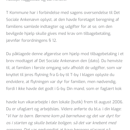
T Kommune har i forbindelse med sagens oversendelse til Det
Sociale Ankenævn oplyst, at den havde foretaget beregning af
familiens samlede indtægter og udgifter for at se, om den
bevilgede hjælp skulle gives med krav om tilbagebetaling,
jævnfør forordningens § 12.
Du påklagede denne afgørelse om hjælp mod tilbagebetaling i et
brev modtaget af Det Sociale Ankenævn den (dato). Du henviste
til, at familien i første omgang selv afholdt de udgifter, som var
knyttet til jeres flytning fra G-by til T-by. I klagen oplyste du
endvidere, at flytningen var dyr for familien, men nødvendig,
fordi I ikke havde det godt i G-by. Din mand, som er faglært kok
havde kun vikararbejde i den lokale (butik) frem til august 2006.
Du er ufaglært og arbejdsløs. Videre anførte du bl.a. i din klage:
”
Vi har to børn. Børnene kom på børnehave og det var dyrt for
os i starten og skulle betale boligen, så det var knebent med
pengene. Det var nødvendigt at have børnene placeret på