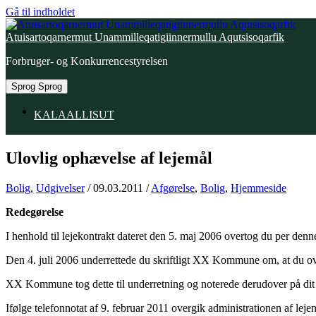
Gå til indholdet
Atuisartoqarnermut Unammilleqatigiinnermullu Aqutsisoqarfik
Forbruger- og Konkurrencestyrelsen
Sprog
Sprog
KALAALLISUT
Ulovlig ophævelse af lejemål
Bolig
,
Udgivelser
/
09.03.2011
/
Afgørelse
,
Bolig
,
Hjemmeside
Redegørelse
I henhold til lejekontrakt dateret den 5. maj 2006 overtog du per den
Den 4. juli 2006 underrettede du skriftligt XX Kommune om, at du over
XX Kommune tog dette til underretning og noterede derudover på dit b
Ifølge telefonnotat af 9. februar 2011 overgik administrationen af leje