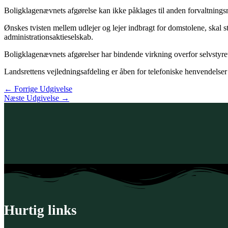
Boligklagenævnets afgørelse kan ikke påklages til anden forvaltningsm
Ønskes tvisten mellem udlejer og lejer indbragt for domstolene, skal 
administrationsaktieselskab.
Boligklagenævnets afgørelser har bindende virkning overfor selvstyret
Landsrettens vejledningsafdeling er åben for telefoniske henvendelser
←
Forrige Udgivelse
Næste Udgivelse
→
Hurtig links