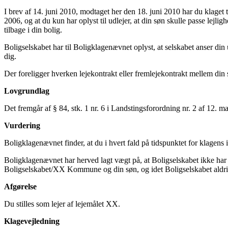
I brev af 14. juni 2010, modtaget her den 18. juni 2010 har du klaget t
2006, og at du kun har oplyst til udlejer, at din søn skulle passe lejl
tilbage i din bolig.
Boligselskabet har til Boligklagenævnet oplyst, at selskabet anser din u
dig.
Der foreligger hverken lejekontrakt eller fremlejekontrakt mellem 
Lovgrundlag
Det fremgår af § 84, stk. 1 nr. 6 i Landstingsforordning nr. 2 af 12. 
Vurdering
Boligklagenævnet finder, at du i hvert fald på tidspunktet for klagens i
Boligklagenævnet har herved lagt vægt på, at Boligselskabet ikke har 
Boligselskabet/XX Kommune og din søn, og idet Boligselskabet aldrig h
Afgørelse
Du stilles som lejer af lejemålet XX.
Klagevejledning