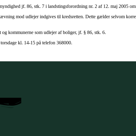
yndighed jf. 86, stk. 7 i landstingsforordning nr. 2 af 12. maj 2005 om
stævning mod udlejer indgives til kredsretten. Dette gælder selvom korr
 og kommunerne som udlejer af boliger, jf. § 86, stk. 6.
 torsdage kl. 14-15 på telefon 368000.