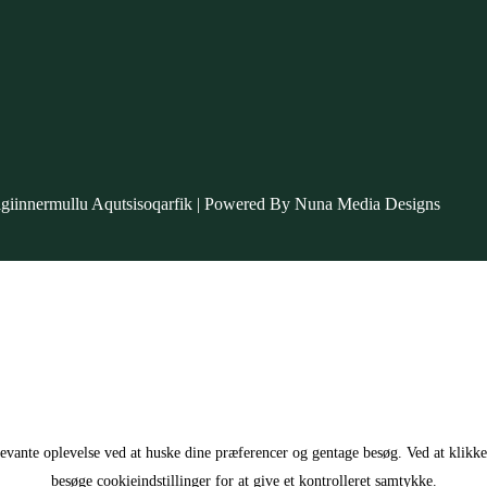
tigiinnermullu Aqutsisoqarfik | Powered By Nuna Media Designs
levante oplevelse ved at huske dine præferencer og gentage besøg. Ved at klikk
besøge cookieindstillinger for at give et kontrolleret samtykke.