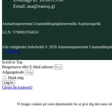
Email: aua@nanoq.gl
Atuisartoqarnermut Unammilleqatigiinnermullu Aqutsisoqarfik
GLN: 5790001954024
Alle rettigheder forbeholdt © 2026 Atuisartoqarnermut Unammilleqa
LOG PÅ
Scroll to Top
Brugernavn eller E-Mail adresse
Adgangskode
Husk mig
Log In
Glemt dit kodeord?
Vi bruger cookies på vores hjemmeside for at give dig den mest re