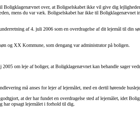
il Boligklagenævnet over, at Boligselskabet ikke vil give dig lejligheden 
igheden, mens du var væk. Boligselskabet har ikke til Boligklagenævnet ind
nderretning af 4. juli 2006 som en overdragelse af dit lejemål til din søn,
din søn og XX Kommune, som dengang var administrator på boligen.
maj 2005 om leje af boliger, at Boligklagenævnet kan behandle sager ved
ndlevering må anses for lejer af lejemålet, med en dertil hørende husleje
godtgjort, at der har fundet en overdragelse sted af lejemålet, idet Bol
ar opsagt lejemålet i forhold til dig.