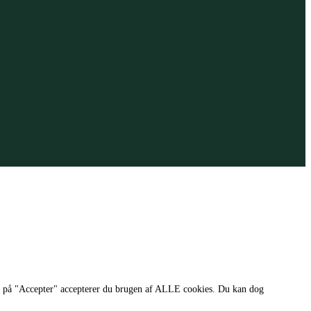
e på "Accepter" accepterer du brugen af ​​ALLE cookies. Du kan dog