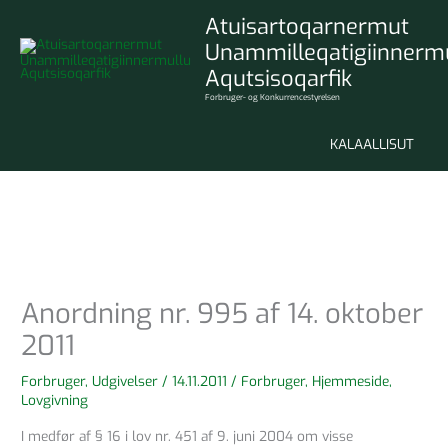
Gå
Atuisartoqarnermut
til
Unammilleqatigiinnerm
indholdet
Aqutsisoqarfik
Forbruger- og Konkurrencestyrelsen
KALAALLISUT
Anordning nr. 995 af 14. oktober
2011
Forbruger
,
Udgivelser
/
14.11.2011
/
Forbruger
,
Hjemmeside
,
Lovgivning
I medfør af § 16 i lov nr. 451 af 9. juni 2004 om visse