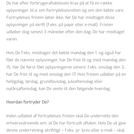
De har efter forbrugeraftaleloven krav på at få en række
oplysninger, bl.a. om fortrydelsesretten og om den købte vare.
Fortrydelses fristen løber ikke, før De har modtaget disse
oplysninger på skrift (f.eks. på papir eller e-mail). Fristen
udløber dog senest 3 måneder efter den dag, De har modtaget
varen.
Hvis De f.eks. modtager det købte mandag den 1. og også har
fået de nævnte oplysninger, har De frist til og med mandag den
15. Har De først fået oplysningerne senere, f.eks. onsdag den 3.,
har De frist til og med onsdag den 17. Hvis fristen udløber på en
helligdag, lørdag, grundlovsdag, juleaftensdag eller
nytårsaftensdag, kan De vente til den følgende hverdag.
Hvordan fortryder De?
Inden udløbet af fortrydelses fristen skal De underrette den
erhvervsdrivende om, at De har fortrudt aftalen. Hvis De vil give
denne underretning skriftligt – f.eks. pr. brev eller e-mail – skal