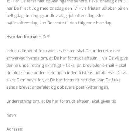
15. Har De først fået oplysningerne senere, f.eks. onsdag den 3.,
har De frist til og med onsdag den 17. Hvis fristen udløber på en
helligdag, lørdag, grundlovsdag, juleaftensdag eller
nytårsaftensdag, kan De vente til den følgende hverdag.
Hvordan fortryder De?
Inden udløbet af fortrydelses fristen skal De underrette den
erhvervsdrivende om, at De har fortrudt aftalen. Hvis De vil give
denne underretning skriftligt – f.eks. pr. brev eller e-mail – skal
De blot sende under- retningen inden fristens udløb. Hvis De vil
sikre Dem bevis for, at De har fortrudt rettidigt, kan De f.eks.
sende brevet anbefalet og opbevare post kvitteringen.
Underretning om, at De har fortrudt aftalen, skal gives til:
Navn:
Adresse: