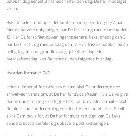
udløber dog senest 3 måneder efter den dag, De har modtaget
varen.
Hvis De f.eks. modtager det købte mandag den 1. og også har
fået de nævnte oplysninger, har De frist til og med mandag den
15. Har De først fået oplysningerne senere, f.eks. onsdag den 3.,
har De frist til og med onsdag den 17. Hvis fristen udløber på en
helligdag, lørdag, grundlovsdag, juleaftensdag eller
nytårsaftensdag, kan De vente til den følgende hverdag.
Hvordan fortryder De?
Inden udløbet af fortrydelses fristen skal De underrette den
erhvervsdrivende om, at De har fortrudt aftalen. Hvis De vil give
denne underretning skriftligt – f.eks. pr. brev eller e-mail – skal
De blot sende underretningen inden fristens udløb. Hvis De vil
sikre Dem bevis for, at De har fortrudt rettidigt, kan De f.eks.
sende brevet anbefalet og opbevare post kvitteringen.