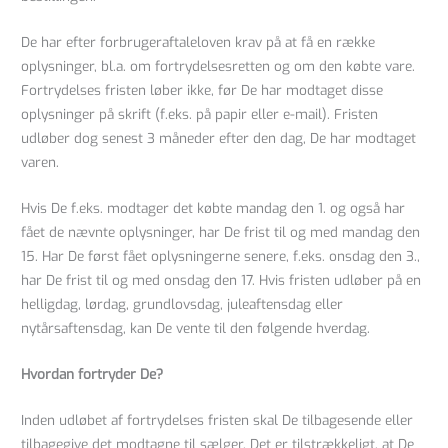
De har efter forbrugeraftaleloven krav på at få en række
oplysninger, bl.a. om fortrydelsesretten og om den købte vare.
Fortrydelses fristen løber ikke, før De har modtaget disse
oplysninger på skrift (f.eks. på papir eller e-mail). Fristen
udløber dog senest 3 måneder efter den dag, De har modtaget
varen.
Hvis De f.eks. modtager det købte mandag den 1. og også har
fået de nævnte oplysninger, har De frist til og med mandag den
15. Har De først fået oplysningerne senere, f.eks. onsdag den 3.,
har De frist til og med onsdag den 17. Hvis fristen udløber på en
helligdag, lørdag, grundlovsdag, juleaftensdag eller
nytårsaftensdag, kan De vente til den følgende hverdag.
Hvordan fortryder De?
Inden udløbet af fortrydelses fristen skal De tilbagesende eller
tilbagegive det modtagne til sælger. Det er tilstrækkeligt, at De