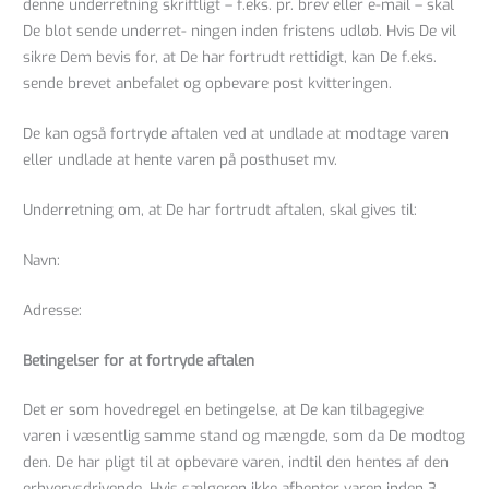
denne underretning skriftligt – f.eks. pr. brev eller e-mail – skal
De blot sende underret- ningen inden fristens udløb. Hvis De vil
sikre Dem bevis for, at De har fortrudt rettidigt, kan De f.eks.
sende brevet anbefalet og opbevare post kvitteringen.
De kan også fortryde aftalen ved at undlade at modtage varen
eller undlade at hente varen på posthuset mv.
Underretning om, at De har fortrudt aftalen, skal gives til:
Navn:
Adresse:
Betingelser for at fortryde aftalen
Det er som hovedregel en betingelse, at De kan tilbagegive
varen i væsentlig samme stand og mængde, som da De modtog
den. De har pligt til at opbevare varen, indtil den hentes af den
erhvervsdrivende. Hvis sælgeren ikke afhenter varen inden 3