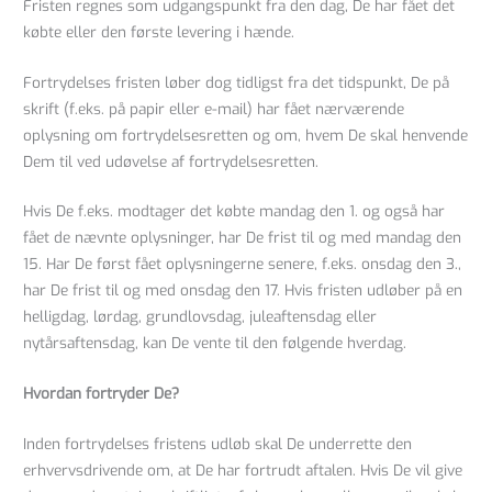
Fristen regnes som udgangspunkt fra den dag, De har fået det
købte eller den første levering i hænde.
Fortrydelses fristen løber dog tidligst fra det tidspunkt, De på
skrift (f.eks. på papir eller e-mail) har fået nærværende
oplysning om fortrydelsesretten og om, hvem De skal henvende
Dem til ved udøvelse af fortrydelsesretten.
Hvis De f.eks. modtager det købte mandag den 1. og også har
fået de nævnte oplysninger, har De frist til og med mandag den
15. Har De først fået oplysningerne senere, f.eks. onsdag den 3.,
har De frist til og med onsdag den 17. Hvis fristen udløber på en
helligdag, lørdag, grundlovsdag, juleaftensdag eller
nytårsaftensdag, kan De vente til den følgende hverdag.
Hvordan fortryder De?
Inden fortrydelses fristens udløb skal De underrette den
erhvervsdrivende om, at De har fortrudt aftalen. Hvis De vil give