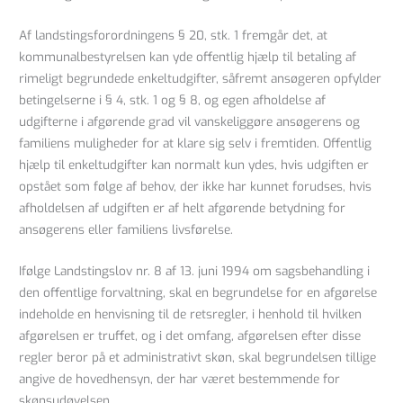
Af landstingsforordningens § 20, stk. 1 fremgår det, at
kommunalbestyrelsen kan yde offentlig hjælp til betaling af
rimeligt begrundede enkeltudgifter, såfremt ansøgeren opfylder
betingelserne i § 4, stk. 1 og § 8, og egen afholdelse af
udgifterne i afgørende grad vil vanskeliggøre ansøgerens og
familiens muligheder for at klare sig selv i fremtiden. Offentlig
hjælp til enkeltudgifter kan normalt kun ydes, hvis udgiften er
opstået som følge af behov, der ikke har kunnet forudses, hvis
afholdelsen af udgiften er af helt afgørende betydning for
ansøgerens eller familiens livsførelse.
Ifølge Landstingslov nr. 8 af 13. juni 1994 om sagsbehandling i
den offentlige forvaltning, skal en begrundelse for en afgørelse
indeholde en henvisning til de retsregler, i henhold til hvilken
afgørelsen er truffet, og i det omfang, afgørelsen efter disse
regler beror på et administrativt skøn, skal begrundelsen tillige
angive de hovedhensyn, der har været bestemmende for
skønsudøvelsen.