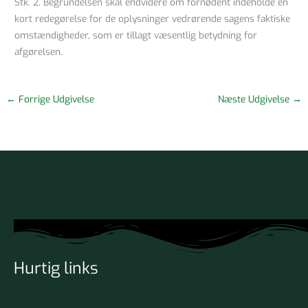
Stk. 2. Begrundelsen skal endvidere om fornødent indeholde en
kort redegørelse for de oplysninger vedrørende sagens faktiske
omstændigheder, som er tillagt væsentlig betydning for
afgørelsen.
←
Forrige Udgivelse
Næste Udgivelse
→
Hurtig links