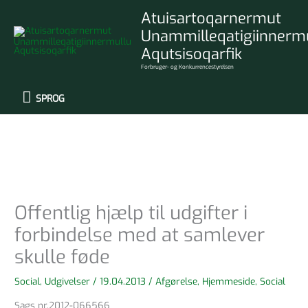
Gå
SPROG
Atuisartoqarnermut
til
Unammilleqatigiinnerm
indholdet
Aqutsisoqarfik
Forbruger- og Konkurrencestyrelsen
SPROG
Offentlig hjælp til udgifter i
forbindelse med at samlever
skulle føde
Social
,
Udgivelser
/
19.04.2013
/
Afgørelse
,
Hjemmeside
,
Social
Sags nr.2012-066566