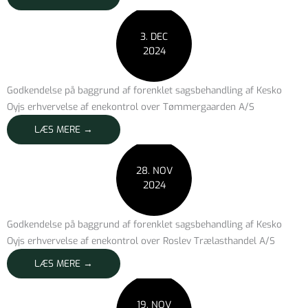
3. DEC
2024
Godkendelse på baggrund af forenklet sagsbehandling af Kesko
Oyjs erhvervelse af enekontrol over Tømmergaarden A/S
LÆS MERE →
28. NOV
2024
Godkendelse på baggrund af forenklet sagsbehandling af Kesko
Oyjs erhvervelse af enekontrol over Roslev Trælasthandel A/S
LÆS MERE →
19. NOV