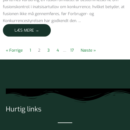
fusionskontrol i inatsisartutlov om konkurrence, hvilket betyder, at
fusionen ikke må gennemføres, før Forbruger- og
Konkurrencestyrelsen har godkendt den. ...
LÆS MERE →
« Forrige
1
2
3
4
…
17
Næste »
Hurtig links