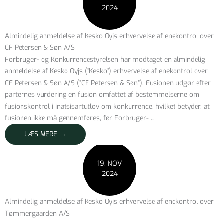
2024
Almindelig anmeldelse af Kesko Oyjs erhvervelse af enekontrol over
CF Petersen & Søn A/S
Forbruger- og Konkurrencestyrelsen har modtaget en almindelig
anmeldelse af Kesko Oyjs (”Kesko”) erhvervelse af enekontrol over
CF Petersen & Søn A/S (”CF Petersen & Søn”). Fusionen udgør efter
parternes vurdering en fusion omfattet af bestemmelserne om
fusionskontrol i inatsisartutlov om konkurrence, hvilket betyder, at
fusionen ikke må gennemføres, før Forbruger- ...
LÆS MERE →
19. NOV
2024
Almindelig anmeldelse af Kesko Oyjs erhvervelse af enekontrol over
Tømmergaarden A/S