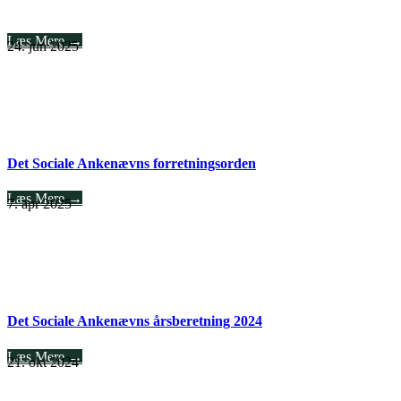
Læs Mere →
24. jun 2025
Det Sociale Ankenævns forretningsorden
Læs Mere →
7. apr 2025
Det Sociale Ankenævns årsberetning 2024
Læs Mere →
21. okt 2024