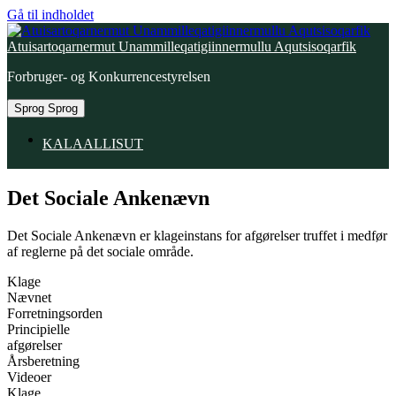
Gå til indholdet
Atuisartoqarnermut Unammilleqatigiinnermullu Aqutsisoqarfik
Forbruger- og Konkurrencestyrelsen
Sprog
Sprog
KALAALLISUT
Det Sociale Ankenævn
Det Sociale Ankenævn er klageinstans for afgørelser truffet i medfør
af reglerne på det sociale område.
Klage
Nævnet
Forretningsorden
Principielle
afgørelser
Årsberetning
Videoer
Klage