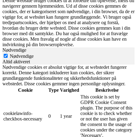
Denne webside bruger cookies til at forbedre din oplevelse, mens du
navigerer gennem hjemmesiden. Ud af disse cookies gemmes de
cookies, der er kategoriseret som nødvendige, i din browser, da de er
vigtige for, at websitet kan fungere grundlæggende. Vi bruger også
tredjepartscookies, der hjælper os med at analysere og forstå,
hvordan du bruger dette websted. Disse cookies gemmes kun i din
browser med dit samtykke. Du har også mulighed for at fravælge
disse cookies. Men fravalg af nogle af disse cookies kan have en
indvirkning på din browseroplevelse.
Nødvendige
Nødvendige
Altid aktiveret
Nødvendige cookies er absolut vigtige for, at webstedet fungerer
korrekt. Denne kategori inkluderer kun cookies, der sikrer
grundlæggende funktionaliteter og sikkerhedsfunktioner på
webstedet. Disse cookies gemmer ingen personlige oplysninger.
Cookie
Type
Varighed
Beskrivelse
This cookie is set by
GDPR Cookie Consent
plugin. The purpose of this
cookielawinfo-
cookie is to check whether
0
1 year
checkbox-necessary
or not the user has given
the consent to the usage of
cookies under the category
'Necessary'.