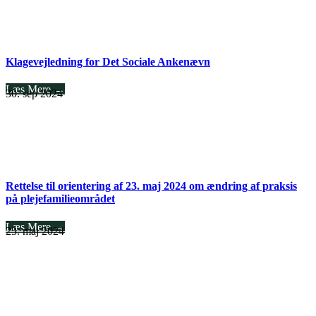
Klagevejledning for Det Sociale Ankenævn
Læs Mere →
30. sep 2024
Rettelse til orientering af 23. maj 2024 om ændring af praksis
på plejefamilieområdet
Læs Mere →
23. maj 2024