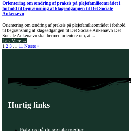
Orientering om ændring af praksis på plejefamilieområdet i
forhold til begrænsning af klageadgangen til Det Sociale
Ankenævn
Orientering om ændring af praksis på plejefamilieområdet i forhold
til begrænsning af klageadgangen til Det Sociale Ankenævn Det
Sociale Ankenævn skal hermed orientere om, at ...
Læs Mere →
1
2
3
…
11
Næste »
Hurtig links
Følg os på de sociale medier