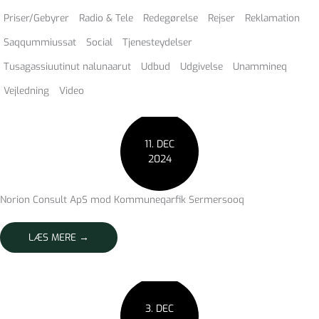
Priser/Gebyrer
Radio & Tele
Redegørelse
Rejser
Reklamation
Saqqummiussat
Social
Tjenesteydelser
Tusagassiuutinut nalunaarut
Udbud
Udgivelse
Unammineq
Vejledning
Video
11. DEC
2024
Norion Consult ApS mod Kommuneqarfik Sermersooq
LÆS MERE →
3. DEC