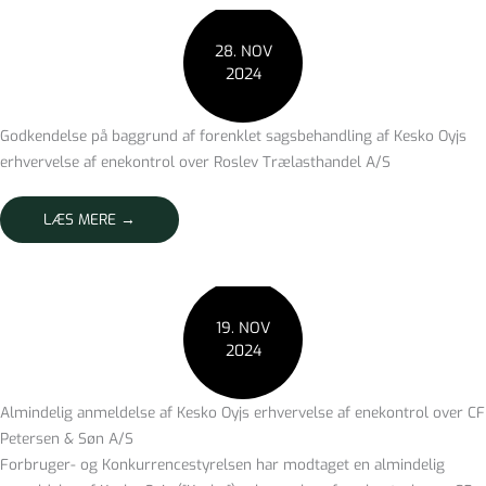
28. NOV
2024
Godkendelse på baggrund af forenklet sagsbehandling af Kesko Oyjs
erhvervelse af enekontrol over Roslev Trælasthandel A/S
LÆS MERE →
19. NOV
2024
Almindelig anmeldelse af Kesko Oyjs erhvervelse af enekontrol over CF
Petersen & Søn A/S
Forbruger- og Konkurrencestyrelsen har modtaget en almindelig