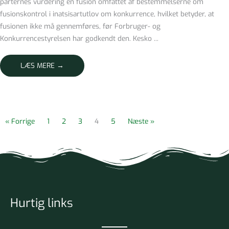
parternes vurdering en fusion omfattet af bestemmelserne om
fusionskontrol i inatsisartutlov om konkurrence, hvilket betyder, at
fusionen ikke må gennemføres, før Forbruger- og
Konkurrencestyrelsen har godkendt den. Kesko ...
LÆS MERE →
« Forrige
1
2
3
4
5
Næste »
Hurtig links